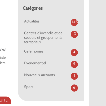
Catégories
Actualités
148
Centres d'incendie et de
10
secours et groupements
territoriaux
018
Cérémonies
4
tale
iers
Evènementiel
5
Nouveaux arrivants
1
Sport
6
SUITE