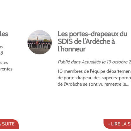
les
Les portes-drapeaux du
SDIS de l’Ardèche à
ns
l’honneur
18
Publié dans
Actualités
le
19
octobre
2
istes
érentes
10 membres de l'équipe départemen
de porte-drapeau des sapeurs-pomp
de l'Ardèche se sont vu remettre le...
A SUITE
+ LIRE LA 