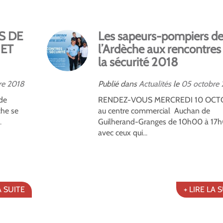
S DE
Les sapeurs-pompiers d
 ET
l’Ardèche aux rencontres
la sécurité 2018
re
2018
Publié dans
Actualités
le
05
octobre
 de
RENDEZ-VOUS MERCREDI 10 OCT
che se
au centre commercial Auchan de
.
Guilherand-Granges de 10h00 à 17
avec ceux qui...
A SUITE
+ LIRE LA 