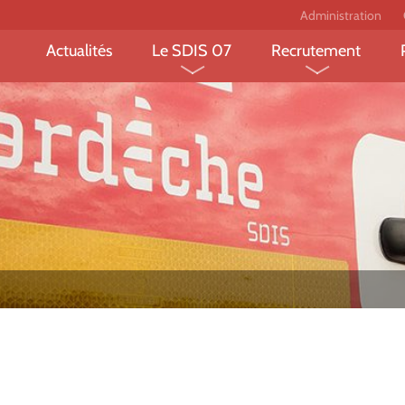
Administration
Actualités
Le SDIS 07
Recrutement
Le département et ses
Devenir sapeur-
risques
professionnel ?
L’organisation fonctionnelle
Devenir sapeur-
et territoriale
volontaire ?
Les missions des sapeurs-
Devenir jeune sa
pompiers
pompier?
Les chiffres clés
Devenir personne
administratif et 
Le projet FEDER