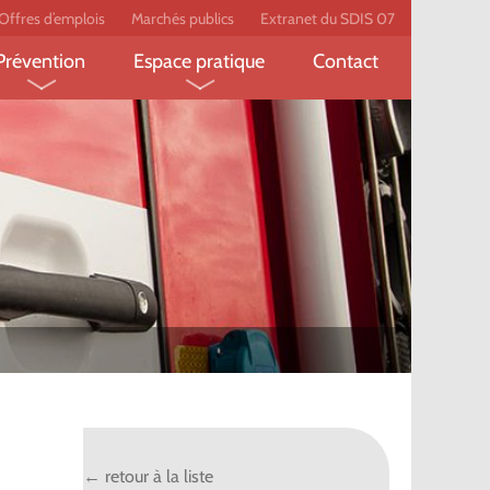
Offres d’emplois
Marchés publics
Extranet du SDIS 07
Prévention
Espace pratique
Contact
pompier
Feux de forêt
Écobuage
Prévention des risques
Établissement recevant du
pompier
domestiques
public
Secourisme
Le label employeur
peur-
l
technique ?
← retour à la liste