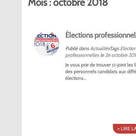
Mois :
octobre 2018
Élections professionnel
Publié dans
Actualités
Tags
Electio
professionnelles
le
26
octobre
20
Je vous prie de trouver ci-joint les l
des personnels candidats aux diff
élections...
+ LIRE L