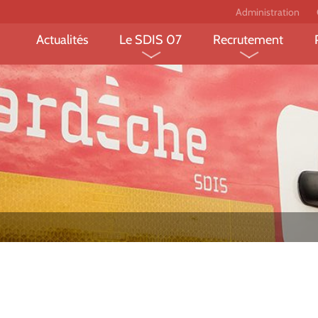
Administration
Actualités
Le SDIS 07
Recrutement
Le département et ses
Devenir sapeur-
risques
professionnel ?
L’organisation fonctionnelle
Devenir sapeur-
et territoriale
volontaire ?
Les missions des sapeurs-
Devenir jeune sa
pompiers
pompier?
Les chiffres clés
Devenir personne
administratif et 
Le projet FEDER