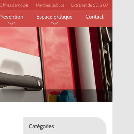
Offres d’emplois
Marchés publics
Extranet du SDIS 07
Prévention
Espace pratique
Contact
pompier
Feux de forêt
Écobuage
Prévention des risques
Établissement recevant du
pompier
domestiques
public
Secourisme
Le label employeur
peur-
l
technique ?
Catégories