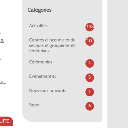
Catégories
Actualités
148
e
la
Centres d'incendie et de
10
secours et groupements
territoriaux
7
Cérémonies
4
Evènementiel
5
r...
Nouveaux arrivants
1
Sport
6
SUITE