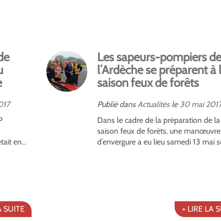
de
Les sapeurs-pompiers d
u
l’Ardèche se préparent à 
e
saison feux de forêts
017
Publié dans
Actualités
le
30
mai
201
P
Dans le cadre de la préparation de la
saison feux de forêts, une manœuvre
ait en...
d’envergure a eu lieu samedi 13 mai su
A SUITE
+ LIRE LA 