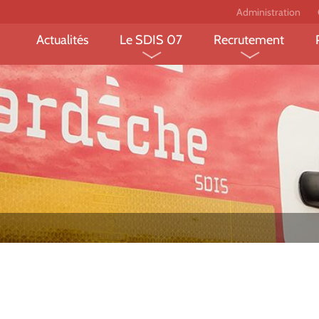
Administration
Actualités
Le SDIS 07
Recrutement
Le département et ses
Devenir sapeur-
risques
professionnel ?
L’organisation fonctionnelle
Devenir sapeur-
et territoriale
volontaire ?
Les missions des sapeurs-
Devenir jeune sa
pompiers
pompier?
Les chiffres clés
Devenir personne
administratif et 
Le projet FEDER