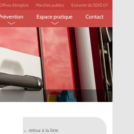
Offres d’emplois
Marchés publics
Extranet du SDIS 07
Prévention
Espace pratique
Contact
pompier
Feux de forêt
Écobuage
Prévention des risques
Établissement recevant du
pompier
domestiques
public
Secourisme
Le label employeur
peur-
l
technique ?
← retour à la liste