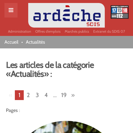
Administration
Offres d’emplois
Marchés publics
Extranet du SDIS 07
Accueil
Actualités
Les articles de la catégorie
«Actualités» :
«
1
2
3
4
...
19
»
Pages :