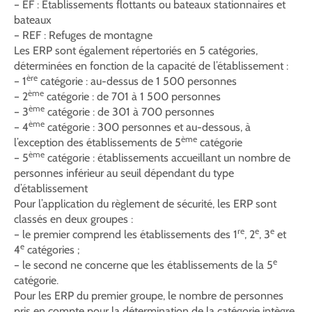
– EF : Établissements flottants ou bateaux stationnaires et
bateaux
– REF : Refuges de montagne
Les ERP sont également répertoriés en 5 catégories,
déterminées en fonction de la capacité de l’établissement :
ère
– 1
catégorie : au-dessus de 1 500 personnes
ème
– 2
catégorie : de 701 à 1 500 personnes
ème
– 3
catégorie : de 301 à 700 personnes
ème
– 4
catégorie : 300 personnes et au-dessous, à
ème
l’exception des établissements de 5
catégorie
ème
– 5
catégorie : établissements accueillant un nombre de
personnes inférieur au seuil dépendant du type
d’établissement
Pour l’application du règlement de sécurité, les ERP sont
classés en deux groupes :
re
e
e
– le premier comprend les établissements des 1
, 2
, 3
et
e
4
catégories ;
e
– le second ne concerne que les établissements de la 5
catégorie.
Pour les ERP du premier groupe, le nombre de personnes
pris en compte pour la détermination de la catégorie intègre