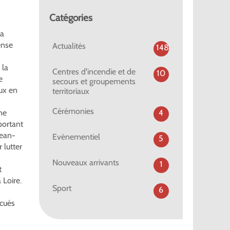
Catégories
la
ense
Actualités
148
 la
Centres d'incendie et de
10
e
secours et groupements
aux en
territoriaux
Cérémonies
4
ne
portant
Jean-
Evènementiel
5
 lutter
Nouveaux arrivants
1
t
 Loire.
Sport
6
acués