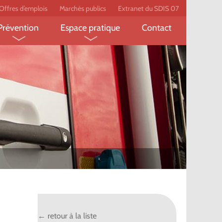
Offres d’emplois
Marchés publics
Extranet du SDIS 07
Prévention
Espace pratique
Contact
pompier
Feux de forêt
Écobuage
Prévention des risques
Établissement recevant du
pompier
domestiques
public
Secourisme
Le label employeur
peur-
l
technique ?
← retour à la liste