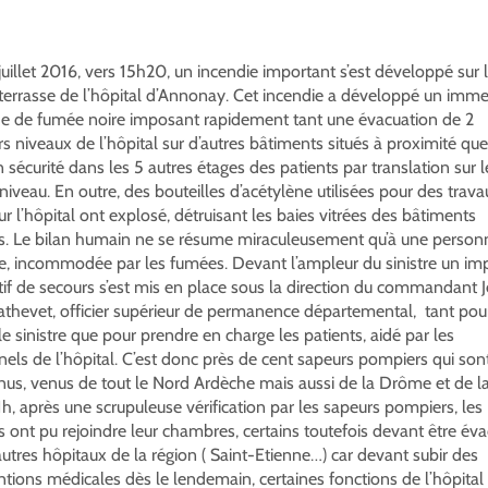
 juillet 2016, vers 15h20, un incendie important s’est développé sur 
 terrasse de l’hôpital d’Annonay. Cet incendie a développé un imm
e de fumée noire imposant rapidement tant une évacuation de 2
s niveaux de l’hôpital sur d’autres bâtiments situés à proximité que
 sécurité dans les 5 autres étages des patients par translation sur l
veau. En outre, des bouteilles d’acétylène utilisées pour des trav
ur l’hôpital ont explosé, détruisant les baies vitrées des bâtiments
s. Le bilan humain ne se résume miraculeusement qu’à une person
, incommodée par les fumées. Devant l’ampleur du sinistre un im
tif de secours s’est mis en place sous la direction du commandant 
thevet, officier supérieur de permanence départemental, tant pour
le sinistre que pour prendre en charge les patients, aidé par les
els de l’hôpital. C’est donc près de cent sapeurs pompiers qui son
nus, venus de tout le Nord Ardèche mais aussi de la Drôme et de la
h, après une scrupuleuse vérification par les sapeurs pompiers, les
s ont pu rejoindre leur chambres, certains toutefois devant être év
autres hôpitaux de la région ( Saint-Etienne…) car devant subir des
ntions médicales dès le lendemain, certaines fonctions de l’hôpital