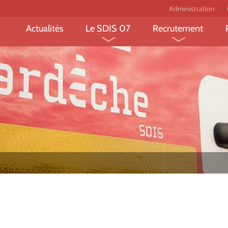
Administration
Actualités
Le SDIS 07
Recrutement
Le département et ses
Devenir sapeur-
risques
professionnel ?
L’organisation fonctionnelle
Devenir sapeur-
et territoriale
volontaire ?
Les missions des sapeurs-
Devenir jeune sa
pompiers
pompier?
Les chiffres clés
Devenir personne
administratif et 
Le projet FEDER