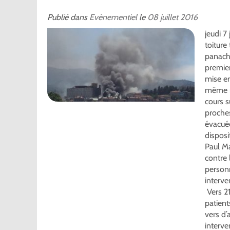
Publié dans
Evènementiel
le
08
juillet
2016
jeudi 7
toiture
panach
premier
mise en
même ni
cours s
proche
évacuée
disposi
Paul Ma
contre 
personn
interve
Vers 21
patient
vers d’
interve