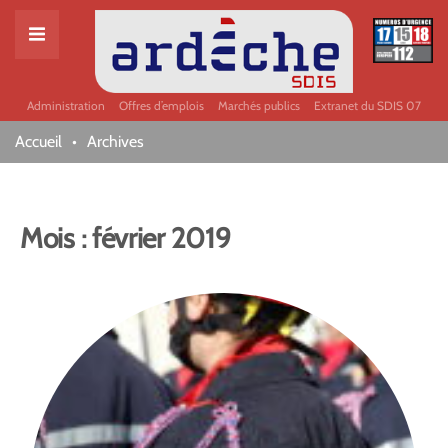
Administration
Offres d’emplois
Marchés publics
Extranet du SDIS 07
Accueil
Archives
Mois :
février 2019