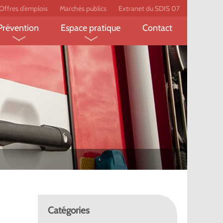
Offres d’emplois
Marchés publics
Extranet du SDIS 07
Prévention
Espace pratique
Contact
pompier
Feux de forêt
Écobuage
Prévention des risques
Établissement recevant du
pompier
domestiques
public
Secourisme
Le label employeur
peur-
l
technique ?
Catégories