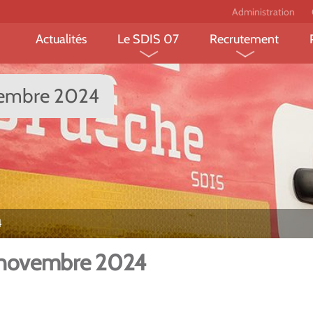
Administration
Actualités
Le SDIS 07
Recrutement
Le département et ses
Devenir sapeur-
vembre 2024
risques
professionnel ?
L’organisation fonctionnelle
Devenir sapeur-
et territoriale
volontaire ?
Les missions des sapeurs-
Devenir jeune sa
pompiers
pompier?
4
Les chiffres clés
Devenir personne
administratif et 
 novembre 2024
Le projet FEDER